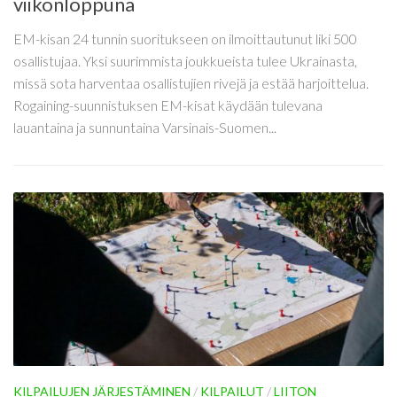
viikonloppuna
EM-kisan 24 tunnin suoritukseen on ilmoittautunut liki 500
osallistujaa. Yksi suurimmista joukkueista tulee Ukrainasta,
missä sota harventaa osallistujien rivejä ja estää harjoittelua.
Rogaining-suunnistuksen EM-kisat käydään tulevana
lauantaina ja sunnuntaina Varsinais-Suomen...
KILPAILUJEN JÄRJESTÄMINEN
/
KILPAILUT
/
LIITON