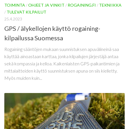
TOIMINTA
/
OHJEET JA VINKIT
/
ROGAINING.FI
/
TEKNIIKKA
/
TULEVAT KILPAILUT
25.4.2023
GPS / älykellojen käyttö rogaining-
kilpailussa Suomessa
Rogaining sääntöjen mukaan suunnistuksen apuvälineinä saa
käyttää ainoastaan karttaa, jonka kilpailujen järjestäjä antaa
sekä kompassia ja kelloa. Kaikenlaisten GPS-paikantimien ja
mittalaitteiden käyttö suunnistuksen apuna on siis kielletty.
Myös muiden kuin...