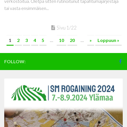
verkostoitua. Oletpa sitten rutinoitunut tapahtumajärjestäjä
tai vasta ensimmäisen...
Sivu 1/22
1
2
3
4
5
...
10
20
...
»
Loppuun »
FOLLOW: