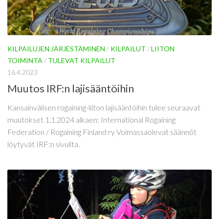
KILPAILUJEN JÄRJESTÄMINEN
/
KILPAILUT
/
LIITON
TOIMINTA
/
TULEVAT KILPAILUT
16.4.2023
Muutos IRF:n lajisääntöihin
Kansainvälisen rogaining-liiton lajisääntöihin tulee seuraavat
muutokset 1.1.2024 alkaen: International Rogaining
Federation / Rogaining Finland ry Voimassaolevat säännöt
löytyvät IRF:n sivuilta.