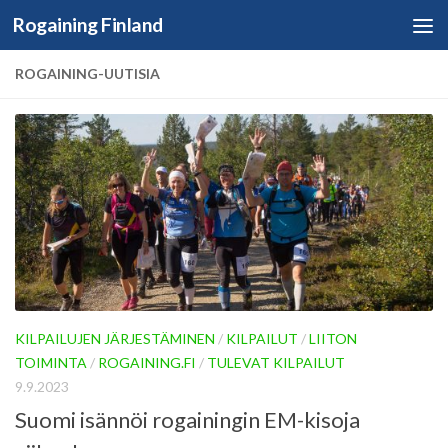
Rogaining Finland
Skip to content
ROGAINING-UUTISIA
KILPAILUJEN JÄRJESTÄMINEN
/
KILPAILUT
/
LIITON
TOIMINTA
/
ROGAINING.FI
/
TULEVAT KILPAILUT
9.9.2023
Suomi isännöi rogainingin EM-kisoja