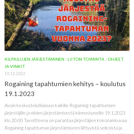
KILPAILUJEN JÄRJESTÄMINEN
/
LIITON TOIMINTA
/
OHJEET
JA VINKIT
19.12.2022
Rogaining tapahtumien kehitys – koulutus
19.1.2023
Avoin keskustelutilaisuus kaikille Rogaining-tapahtumien
järjestäjille ja niiden järjestämisestä kiinnostuneille 19.1.2023
klo 20.00 Tavoitteena on parantaa järjestäjien kokonaiskuvaa
Rogaining-tapahtuman järjestämiseen liittyvistä seikoista ja