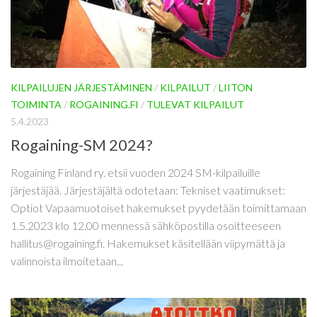
KILPAILUJEN JÄRJESTÄMINEN
/
KILPAILUT
/
LIITON
TOIMINTA
/
ROGAINING.FI
/
TULEVAT KILPAILUT
5.4.2023
Rogaining-SM 2024?
Rogaining Finland ry. etsii vuoden 2024 SM-kilpailuille
järjestäjää. Järjestäjältä odotetaan: Tekniset vaatimukset:
Optiot Vapaamuotoiset hakemukset pyydetään toimittamaan
1.5.2023 klo 12.00 mennessä sähköpostilla osoitteeseen
hallitus@rogaining.fi. Hakemukset käsitellään viipymättä ja
valinnoista ilmoitetaan...