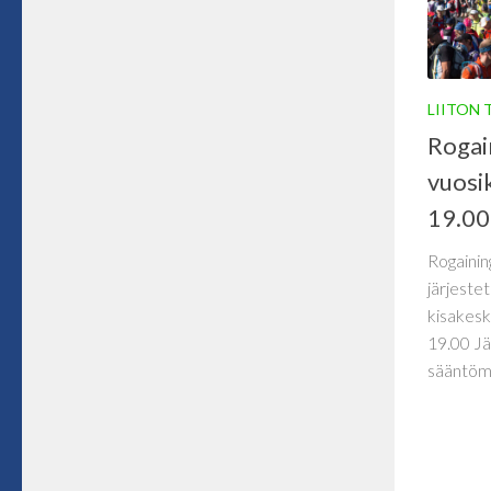
LIITON 
Rogain
vuosi
19.00
Rogainin
järjeste
kisakesk
19.00 Jä
sääntömä