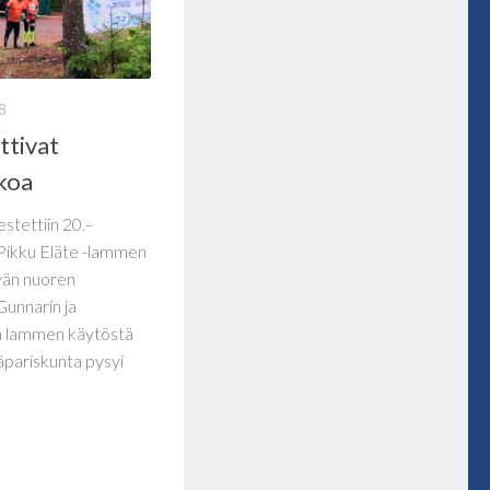
8
ttivat
kkoa
stettiin 20.–
 Pikku Eläte -lammen
vän nuoren
Gunnarin ja
in lammen käytöstä
ntäpariskunta pysyi