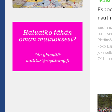
KISARA
Espoo
nauti
Ensimmäi
sumuisen
Pirttimäe
koko Esp
jokaisell
Oittaa nu