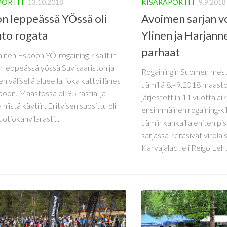
PORTIT
13.10.2018
KISARAPORTIT
9.9.2018
n leppeässä YÖssä oli
Avoimen sarjan vo
nto rogata
Ylinen ja Harjann
parhaat
nen Espoon YÖ-rogaining kisailtiin
 leppeässä yössä Suvisaariston ja
Rogainingin Suomen mesta
n välisellä alueella, joka kattoi lähes
Jämillä 8.–9.2018 maasto
oon. Maastossa oli 95 rastia, ja
järjestettiin 11 vuotta 
a niistä käytiin. Erityisen suosittu oli
ensimmäinen rogaining-kilp
otiokahvilarasti...
Jämin kankailla eniten pis
sarjassa keräsivät virolai
Karvajalad! eli Reigo Lehtla