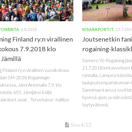
TOIMINTA
6.8.2018
KISARAPORTIT
23.7.201
ing Finland ry:n virallinen
Joutsenetkin fani
kokous 7.9.2018 klo
rogaining-klassi
 Jämillä
Somero Yö-Rogaining järje
21.7.2018 kirkasvetisen
g Finland ry:n virallinen vuosikokous
rannalla. Lampea isännöi
tään SM-2018 Rogainingin
laulujoutsenpariskunnan 
uksessa, Jämi Areenalla 7.9. klo
Sanelman kanssa sovitti
mintie 655, Jämijärvi Esillä
hyvissä ajoin, ja näin isä
äräiset asiat. Tervetuloa! -hallitus
tyytyväisenä.
Sivu 4/22