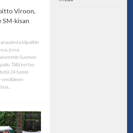
itto Viroon,
e SM-kisan
ruudesta kilpailtiin
ssa, jossa
aikaisemmin Suomen
ailu. Tällä kertaa
teitä 24 tunnin
s-venäläinen
 ja...