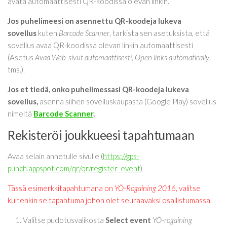
avata automaattisesti QR-koodissa olevan linkin.
Jos puhelimeesi on asennettu QR-koodeja lukeva
sovellus
kuten
Barcode Scanner
, tarkista sen asetuksista, että
sovellus avaa QR-koodissa olevan linkin automaattisesti
(Asetus
Avaa Web-sivut automaattisesti
,
Open links automatically
,
tms.).
Jos et tiedä, onko puhelimessasi QR-koodeja lukeva
sovellus
,
asenna siihen sovelluskaupasta (Google Play) sovellus
nimeltä
Barcode Scanner
.
Rekisteröi joukkueesi tapahtumaan
Avaa selain annetulle sivulle (
https://gps-
punch.appspot.com/qr/qr/register_event
)
Tässä esimerkkitapahtumana on
YÖ-Rogaining 2016
, valitse
kuitenkin se tapahtuma johon olet seuraavaksi osallistumassa.
Valitse pudotusvalikosta
Select event
YÖ-rogaining