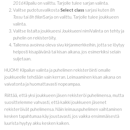
2016
Kilpailu on valittu. Tarjolle tulee sarjan valinta.
Valitse pudotusvalikosta
Select class
sarjasi kuten
8h
Tossu
tai
8h fillari
Sarja on valittu. Tarjolle tulee joukkueen
valinta.
Valitse listalta joukkueesi
Joukkueeni nimi
Valinta on tehty ja
puhelin on rekisteröity.
Tallenna avoinna oleva sivu kirjanmerkkeihin, jotta se löytyy
helposti kisapäivänä tai kisan aikana, jos esimerkiksi selain
suljetaan.
HUOM! Kilpailun valinta ja puhelimen rekisteröinti omalle
joukkueelle tehdään vain kerran. Leimaaminen kisan aikana on
vaivatonta ja huomattavasti nopeampaa.
Riittää, että yksi joukkueen jäsen rekisteröi puhelimensa, mutta
suosittelemme vahvasti, että kaikki joukkueen jäsenet
rekisteröivät puhelimensa. Näin leimauspuhelimen vaihtaminen
kesken tapahtumaa käy joustavasti, jos vaikka ensimmäisestä
luurista hyytyy akku kesken kaiken.