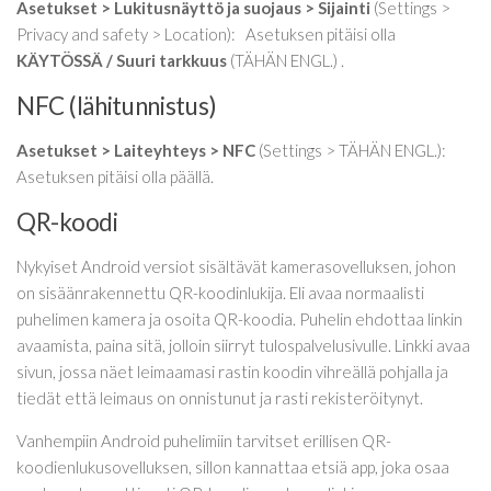
Asetukset >
Lukitusnäyttö ja suojaus > Sijainti
(Settings >
Privacy and safety > Location): Asetuksen pitäisi olla
KÄYTÖSSÄ / Suuri tarkkuus
(TÄHÄN ENGL.) .
NFC (lähitunnistus)
Asetukset > Laiteyhteys > NFC
(Settings > TÄHÄN ENGL.):
Asetuksen pitäisi olla päällä.
QR-koodi
Nykyiset Android versiot sisältävät kamerasovelluksen, johon
on sisäänrakennettu QR-koodinlukija. Eli avaa normaalisti
puhelimen kamera ja osoita QR-koodia. Puhelin ehdottaa linkin
avaamista, paina sitä, jolloin siirryt tulospalvelusivulle. Linkki avaa
sivun, jossa näet leimaamasi rastin koodin vihreällä pohjalla ja
tiedät että leimaus on onnistunut ja rasti rekisteröitynyt.
Vanhempiin Android puhelimiin tarvitset erillisen QR-
koodienlukusovelluksen, sillon kannattaa etsiä app, joka osaa