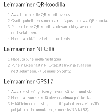
Leimaaminen QR-koodilla
Avaa tai ota esille QR-koodisovellus
Osoita puhelimen kameralla rastilapussa olevaa QR-koodia.
Puhelin lukee QR-koodissa olevan linkin ja avaa sen
nettiselaimeen.
Napauta linkkiä. –> Leimaus on tehty.
Leimaaminen NFC:llä
Napauta puhelimella rastilippua
Puhelin lukee rastin NFC-tägistä linkin ja avaa sen
nettiselaimeen. –> Leimaus on tehty.
Leimaaminen GPS:llä
Avaa rekisteröitymisen yhteydessä avautunut sivu.
Napauta sivun keskellä olevaa
Leimaa
-painiketta.
Mikäli leimaus onnistui, saat siitä palautteena vihreällä
pohjalla rastin tunnuksen (esimerkiksi 9A tai 53).