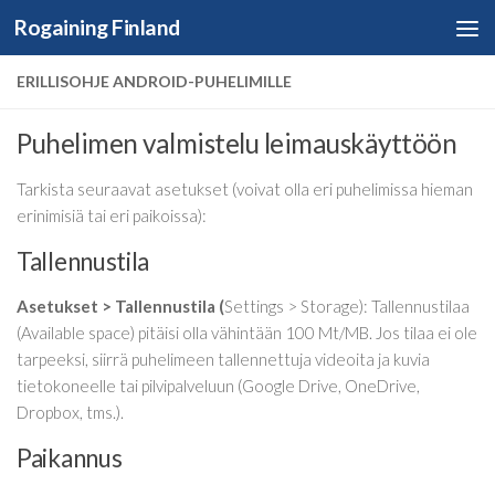
Rogaining Finland
Skip to content
ERILLISOHJE ANDROID-PUHELIMILLE
Puhelimen valmistelu leimauskäyttöön
Tarkista seuraavat asetukset (voivat olla eri puhelimissa hieman
erinimisiä tai eri paikoissa):
Tallennustila
Asetukset > Tallennustila (
Settings > Storage): Tallennustilaa
(Available space) pitäisi olla vähintään 100 Mt/MB. Jos tilaa ei ole
tarpeeksi, siirrä puhelimeen tallennettuja videoita ja kuvia
tietokoneelle tai pilvipalveluun (Google Drive, OneDrive,
Dropbox, tms.).
Paikannus