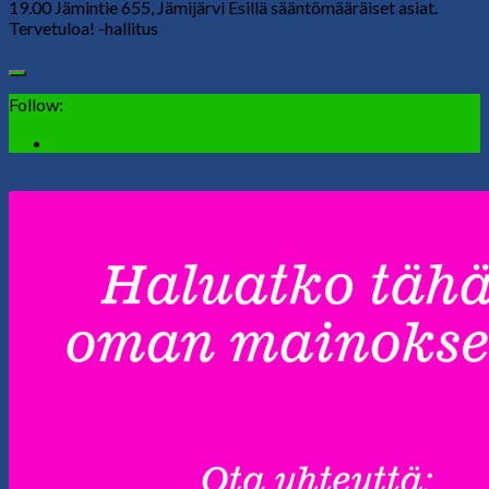
19.00 Jämintie 655, Jämijärvi Esillä sääntömääräiset asiat.
Tervetuloa! -hallitus
Follow: