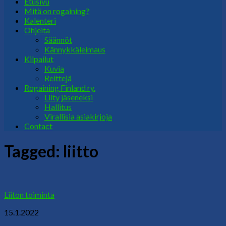
Etusivu
Mitä on rogaining?
Kalenteri
Ohjeita
Säännöt
Kännykkäleimaus
Kilpailut
Kuvia
Reittejä
Rogaining Finland ry.
Liity jäseneksi
Hallitus
Virallisia asiakirjoja
Contact
Tagged:
liitto
Liiton toiminta
15.1.2022