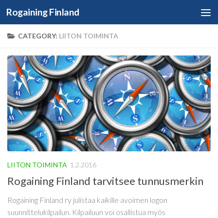
Rogaining Finland
Skip to content
CATEGORY:
LIITON TOIMINTA
LIITON TOIMINTA
1.2.2016
Rogaining Finland tarvitsee tunnusmerkin
Rogaining Finland ry julistaa kaikille avoimen logon
suunnittelukilpailun. Kilpailuun voi osallistua myös