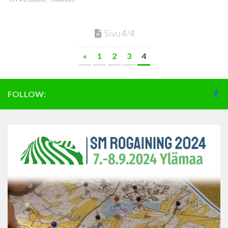
Sivu 4/4
«
1
2
3
4
FOLLOW: