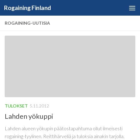
Rogaining Finland
Skip to content
ROGAINING-UUTISIA
TULOKSET
5.11.2012
Lahden yökuppi
Lahden alueen yökupin päätostapahtuma ollut ilmeisesti
rogaining-tyylinen. Reittihärveliä ja tuloksia ainakin tarjolla.