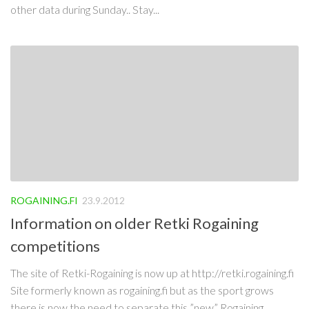
other data during Sunday.. Stay...
ROGAINING.FI
23.9.2012
Information on older Retki Rogaining
competitions
The site of Retki-Rogaining is now up at http://retki.rogaining.fi
Site formerly known as rogaining.fi but as the sport grows
there is now the need to separate this ”new” Rogaining