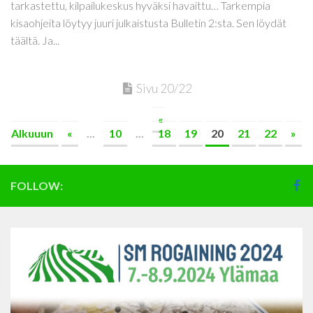
tarkastettu, kilpailukeskus hyväksi havaittu… Tarkempia
kisaohjeita löytyy juuri julkaistusta Bulletin 2:sta. Sen löydät
täältä. Ja...
Sivu 20/22
«
Alkuuun
«
...
10
...
18
19
20
21
22
»
FOLLOW: