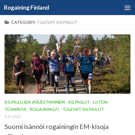
Rogaining Finland
Skip to content
CATEGORY:
TULEVAT KILPAILUT
KILPAILUJEN JÄRJESTÄMINEN
/
KILPAILUT
/
LIITON
TOIMINTA
/
ROGAINING.FI
/
TULEVAT KILPAILUT
9.9.2023
Suomi isännöi rogainingin EM-kisoja