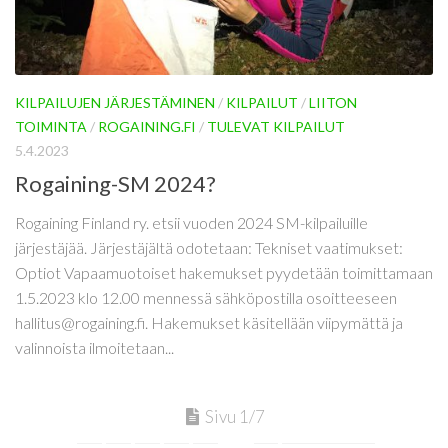
KILPAILUJEN JÄRJESTÄMINEN
/
KILPAILUT
/
LIITON
TOIMINTA
/
ROGAINING.FI
/
TULEVAT KILPAILUT
5.4.2023
Rogaining-SM 2024?
Rogaining Finland ry. etsii vuoden 2024 SM-kilpailuille
järjestäjää. Järjestäjältä odotetaan: Tekniset vaatimukset:
Optiot Vapaamuotoiset hakemukset pyydetään toimittamaan
1.5.2023 klo 12.00 mennessä sähköpostilla osoitteeseen
hallitus@rogaining.fi. Hakemukset käsitellään viipymättä ja
valinnoista ilmoitetaan...
Sivu 1/7