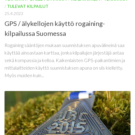
/
TULEVAT KILPAILUT
25.4.2023
GPS / älykellojen käyttö rogaining-
kilpailussa Suomessa
Rogaining sääntöjen mukaan suunnistuksen apuvälineinä saa
käyttää ainoastaan karttaa, jonka kilpailujen järjestäjä antaa
sekä kompassia ja kelloa. Kaikenlaisten GPS-paikantimien ja
mittalaitteiden käyttö suunnistuksen apuna on siis kielletty.
Myös muiden kuin...