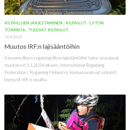
KILPAILUJEN JÄRJESTÄMINEN
/
KILPAILUT
/
LIITON
TOIMINTA
/
TULEVAT KILPAILUT
16.4.2023
Muutos IRF:n lajisääntöihin
Kansainvälisen rogaining-liiton lajisääntöihin tulee seuraavat
muutokset 1.1.2024 alkaen: International Rogaining
Federation / Rogaining Finland ry Voimassaolevat säännöt
löytyvät IRF:n sivuilta.