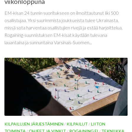
viikonloppuna
EM-kisan 24 tunnin suoritukseen on ilmoittautunut liki 500
osallistujaa. Yksi suurimmista joukkueista tulee Ukrainasta,
missä sota harventaa osallistujien rivejä ja estää harjoittelua.
Rogaining-suunnistuksen EM-kisat käydään tulevana
lauantaina ja sunnuntaina Varsinais-Suomen...
KILPAILUJEN JÄRJESTÄMINEN
/
KILPAILUT
/
LIITON
TOIMINTA
/
OHJEET JA VINKIT
/
ROGAINING.FI
/
TEKNIIKKA