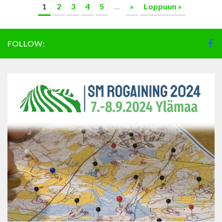
1
2
3
4
5
...
»
Loppuun »
FOLLOW: