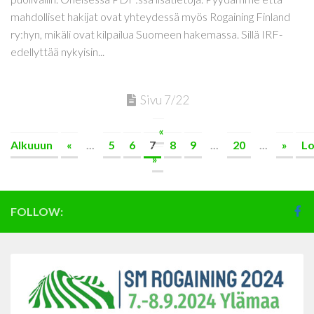
mahdolliset hakijat ovat yhteydessä myös Rogaining Finland
ry:hyn, mikäli ovat kilpailua Suomeen hakemassa. Sillä IRF-
edellyttää nykyisin...
Sivu 7/22
«
Alkuuun
«
...
5
6
7
8
9
...
20
...
»
L
»
FOLLOW: