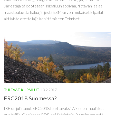
Järjestäjältä odotetaan: kilpailuun sopivaa, riittävän laajaa
maastoaluetta halua järjestää SM-arvon mukaiset kilpailut
aktiivista otetta lajin kehittämiseen Tekniset...
TULEVAT KILPAILUT
13.2.2017
ERC2018 Suomessa?
IRF on julistanut ERC2018 haettavaksi. Aikaa on maaliskuun
puoliväliin. Oheisessa PDF:ssä lisätietoja. Pyydämme että