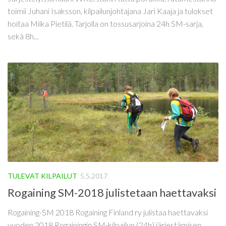
toimii Juhani Isaksson, kilpailunjohtajana Jari Kaaja ja tulokset
hoitaa Miika Pietilä. Tarjolla on tossusarjoina 24h SM-sarja,
sekä 8h...
TULEVAT KILPAILUT
5.5.2017
Rogaining SM-2018 julistetaan haettavaksi
Rogaining-SM 2018 Rogaining Finland ry julistaa haettavaksi
vuoden 2018 Rogainingin SM-kilpailun (24h) järjestämisen.