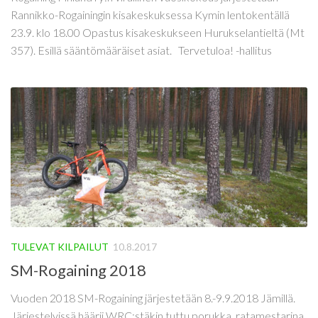
Rannikko-Rogainingin kisakeskuksessa Kymin lentokentällä
23.9. klo 18.00 Opastus kisakeskukseen Hurukselantieltä (Mt
357). Esillä sääntömääräiset asiat. Tervetuloa! -hallitus
TULEVAT KILPAILUT
10.8.2017
SM-Rogaining 2018
Vuoden 2018 SM-Rogaining järjestetään 8.-9.9.2018 Jämillä.
Järjestelyissä häärii WRC:stäkin tuttu porukka, ratamestarina