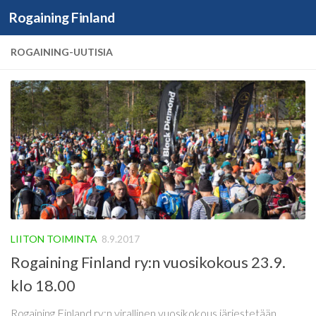
Rogaining Finland
Skip to content
ROGAINING-UUTISIA
LIITON TOIMINTA
8.9.2017
Rogaining Finland ry:n vuosikokous 23.9.
klo 18.00
Rogaining Finland ry:n virallinen vuosikokous järjestetään