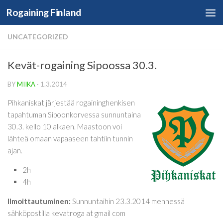
Rogaining Finland
Skip to content
UNCATEGORIZED
Kevät-rogaining Sipoossa 30.3.
BY
MIIKA
·
1.3.2014
Pihkaniskat järjestää rogaininghenkisen
tapahtuman Sipoonkorvessa sunnuntaina
30.3. kello 10 alkaen. Maastoon voi
lähteä omaan vapaaseen tahtiin tunnin
ajan.
2h
4h
Ilmoittautuminen:
Sunnuntaihin 23.3.2014 mennessä
sähköpostilla kevatroga at gmail com