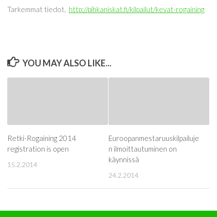
Tarkemmat tiedot,
http://pihkaniskat.fi/kilpailut/kevat-rogaining
YOU MAY ALSO LIKE...
Retki-Rogaining 2014
Euroopanmestaruuskilpailuje
registration is open
n ilmoittautuminen on
käynnissä
15.2.2014
24.2.2014