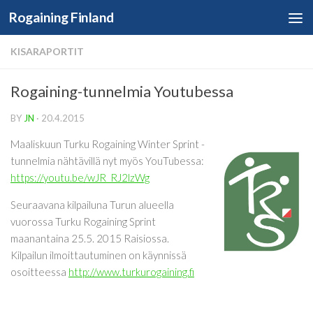
Rogaining Finland
Skip to content
KISARAPORTIT
Rogaining-tunnelmia Youtubessa
BY
JN
·
20.4.2015
Maaliskuun Turku Rogaining Winter Sprint -
tunnelmia nähtävillä nyt myös YouTubessa:
https://youtu.be/wJR_RJ2lzWg
Seuraavana kilpailuna Turun alueella
vuorossa Turku Rogaining Sprint
maanantaina 25.5. 2015 Raisiossa.
Kilpailun ilmoittautuminen on käynnissä
osoitteessa
http://www.turkurogaining.fi