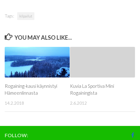
Tags:
kilpailut
YOU MAY ALSO LIKE...
Rogaining-kausi käynnistyi
Kuvia La Sportiva Mini
Hämeenlinnasta
Rogainingista
14.2.2018
2.6.2012
FOLLOW: