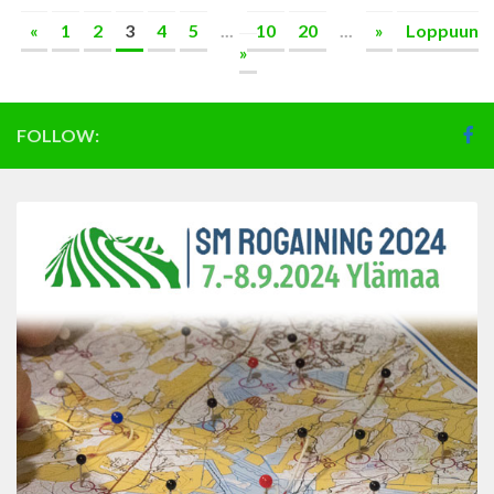
«
1
2
3
4
5
...
10
20
...
»
Loppuun
»
FOLLOW: