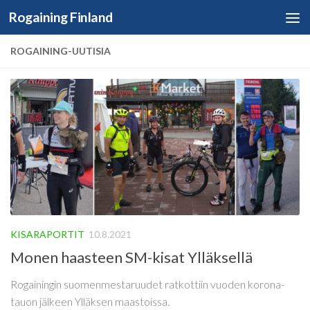
Rogaining Finland
Skip to content
ROGAINING-UUTISIA
KISARAPORTIT
10.8.2021
Monen haasteen SM-kisat Ylläksellä
Rogainingin suomenmestaruudet ratkottiin vuoden korona-
tauon jälkeen Ylläksen maastoissa.