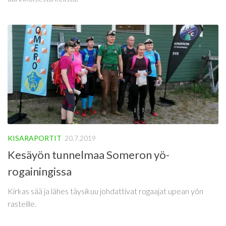
KISARAPORTIT
20.7.2019
Kesäyön tunnelmaa Someron yö-
rogainingissa
Kirkas sää ja lähes täysikuu johdattivat rogaajat upean yön
rasteille.