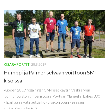
KISARAPORTIT
28.8.2019
Humppi ja Palmer selvään voittoon SM-
kisoissa
Vuoden 2019 rogainingin SM-kisat käytiin Vaskijärven
luonnonpuiston ympäristössä Pöytyän Yläneellä. Lähes 300
kilpailijaa saivat nauttia koko viikonlopun kesäisen
aurinkoisesta kelistä.